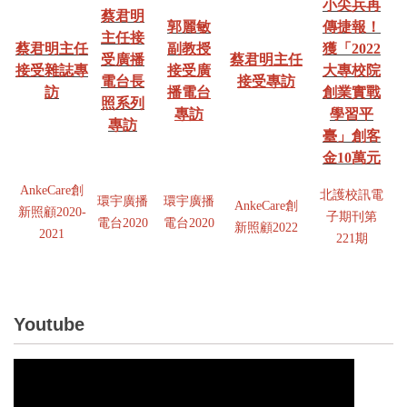
小尖兵再
蔡君明
郭
麗敏
傳捷報！
主任接
蔡君明主任
副
教授
獲「2022
受
廣播
蔡君明主任
接受雜誌專
接受廣
大專校院
電台長
接受專訪
訪
播電台
創業實戰
照系列
專訪
學習平
專訪
臺」創客
金10萬元
AnkeCare創
北護校訊電
環宇廣播
環宇廣播
AnkeCare創
新照顧2020-
子期刊第
電台2020
電台2020
新照顧2022
2021
221期
Youtube