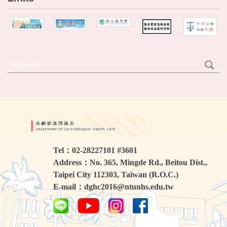
Tel：02-28227101 #3601
Address：No. 365, Mingde Rd., Beitou Dist.,
Taipei City 112303, Taiwan (R.O.C.)
E-mail：dghc2016@ntunhs.edu.tw